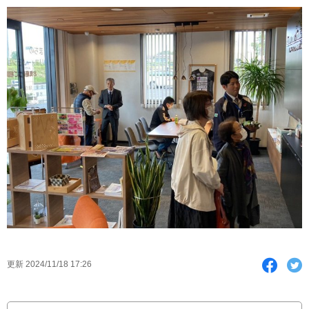
F
T
更新 2024/11/18 17:26
a
w
c
i
e
t