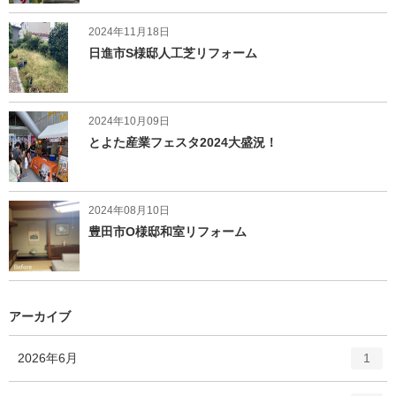
2024年11月18日
日進市S様邸人工芝リフォーム
2024年10月09日
とよた産業フェスタ2024大盛況！
2024年08月10日
豊田市O様邸和室リフォーム
アーカイブ
エ
件
2026年6月
1
ン
ト