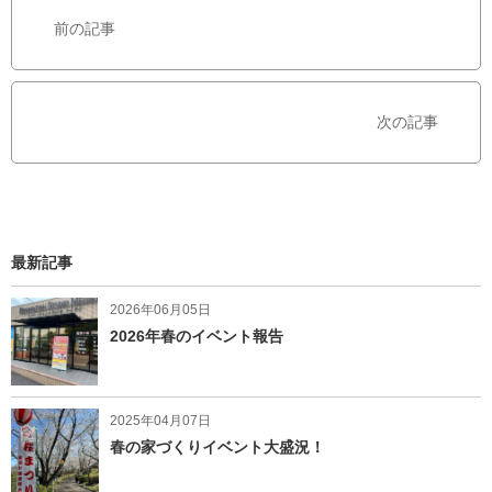
b
t
前の記事
o
e
o
r
k
で
次の記事
シ
ェ
ア
す
る
最新記事
2026年06月05日
2026年春のイベント報告
2025年04月07日
春の家づくりイベント大盛況！