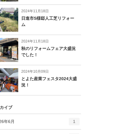
2024年11月18日
日進市S様邸人工芝リフォー
ム
2024年11月18日
秋のリフォームフェア大盛況
でした！
2024年10月09日
とよた産業フェスタ2024大盛
況！
カイブ
エ
件
026年6月
1
ン
ト