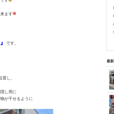
辺です
て来ます
』
です。
最新
設置し、
目隠し用に
濯物が干せるように