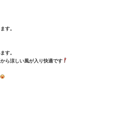
ります。
べます。
戸から涼しい風が入り快適です
た
。