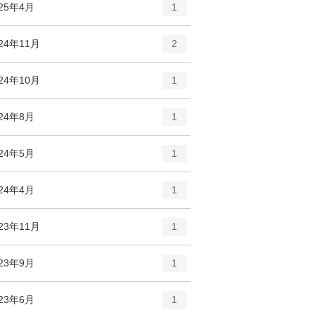
エ
件
025年4月
1
リ
ン
ー
ト
エ
件
24年11月
数
2
リ
ン
ー
ト
エ
件
24年10月
数
1
リ
ン
ー
ト
エ
件
024年8月
数
1
リ
ン
ー
ト
エ
件
024年5月
数
1
リ
ン
ー
ト
エ
件
024年4月
数
1
リ
ン
ー
ト
エ
件
23年11月
数
1
リ
ン
ー
ト
エ
件
023年9月
数
1
リ
ン
ー
ト
エ
件
023年6月
数
1
リ
ン