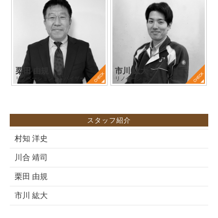
栗田 由規
市川 紘大
リノベーションアドバイザー
リノベーションアドバイザー
スタッフ紹介
村知 洋史
川合 靖司
栗田 由規
市川 紘大