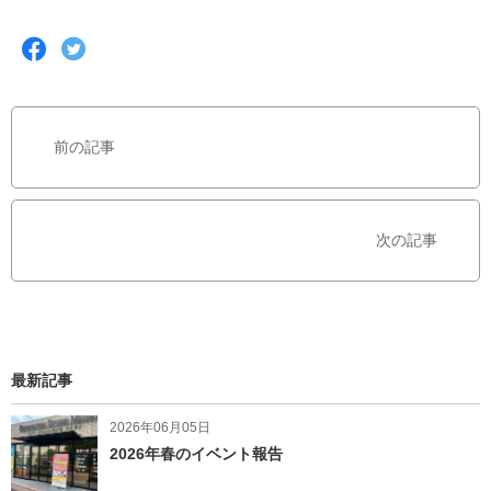
F
T
a
w
c
i
e
t
b
t
前の記事
o
e
o
r
k
で
で
シ
次の記事
シ
ェ
ェ
ア
ア
す
す
る
る
最新記事
2026年06月05日
2026年春のイベント報告