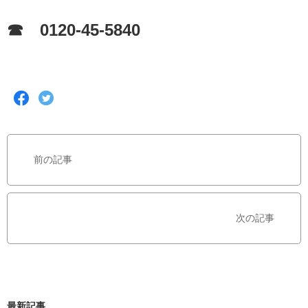
☎ 0120-45-5840
F
T
a
w
c
i
e
t
b
t
前の記事
o
e
o
r
k
で
で
シ
次の記事
シ
ェ
ェ
ア
ア
す
す
る
る
最新記事