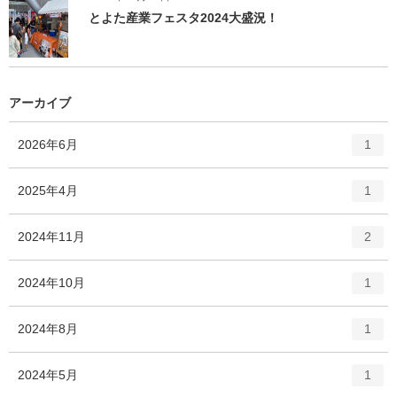
とよた産業フェスタ2024大盛況！
アーカイブ
エ
件
2026年6月
1
ン
ト
エ
件
2025年4月
1
リ
ン
ー
ト
エ
件
2024年11月
数
2
リ
ン
ー
ト
エ
件
2024年10月
数
1
リ
ン
ー
ト
エ
件
2024年8月
数
1
リ
ン
ー
ト
エ
件
2024年5月
数
1
リ
ン