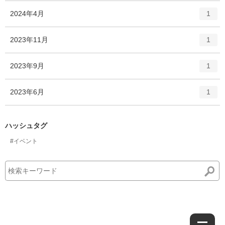
ー
ト
エ
件
2024年4月
数
1
リ
ン
ー
ト
エ
件
2023年11月
数
1
リ
ン
ー
ト
エ
件
2023年9月
数
1
リ
ン
ー
ト
エ
件
2023年6月
数
1
リ
ン
ー
ト
数
リ
ハッシュタグ
ー
#イベント
数