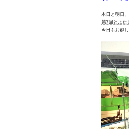
本日と明日、
第7回とよた
今日もお越し