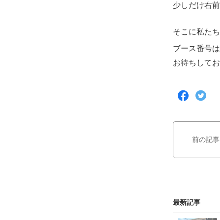
少しだけ右前
そこに私たち
ブース番号は
お待ちしてお
F
T
a
w
c
i
e
t
b
t
前の記事
o
e
o
r
k
で
で
シ
シ
ェ
ェ
ア
最新記事
ア
す
す
る