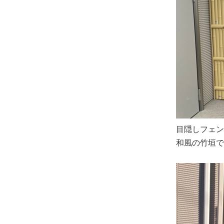
目隠しフェン
和風の竹垣で