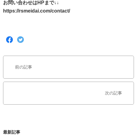
お問い合わせはHPまで↓↓
https://rsmeidai.com/contact/
F
T
a
w
c
i
e
t
b
t
前の記事
o
e
o
r
k
で
で
シ
次の記事
シ
ェ
ェ
ア
ア
す
す
る
る
最新記事