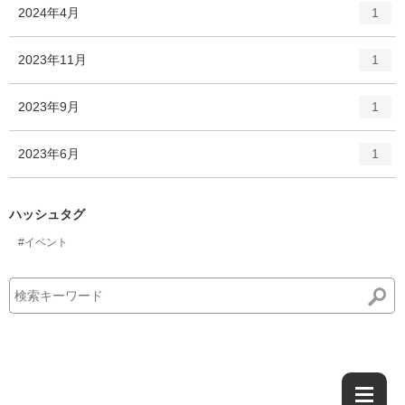
ト
エ
件
2024年4月
数
1
リ
ン
ー
ト
エ
件
2023年11月
数
1
リ
ン
ー
ト
エ
件
2023年9月
数
1
リ
ン
ー
ト
エ
件
2023年6月
数
1
リ
ン
ー
ト
数
リ
ハッシュタグ
ー
#イベント
数