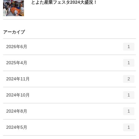
とよた産業フェスタ2024大盛況！
アーカイブ
エ
件
2026年6月
1
ン
ト
エ
件
2025年4月
1
リ
ン
ー
ト
エ
件
2024年11月
数
2
リ
ン
ー
ト
エ
件
2024年10月
数
1
リ
ン
ー
ト
エ
件
2024年8月
数
1
リ
ン
ー
ト
エ
件
2024年5月
数
1
リ
ン
ー