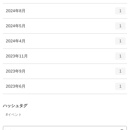
ン
ー
ト
エ
件
2024年8月
数
1
リ
ン
ー
ト
エ
件
2024年5月
数
1
リ
ン
ー
ト
エ
件
2024年4月
数
1
リ
ン
ー
ト
エ
件
2023年11月
数
1
リ
ン
ー
ト
エ
件
2023年9月
数
1
リ
ン
ー
ト
エ
件
2023年6月
数
1
リ
ン
ー
ト
数
リ
ハッシュタグ
ー
#イベント
数