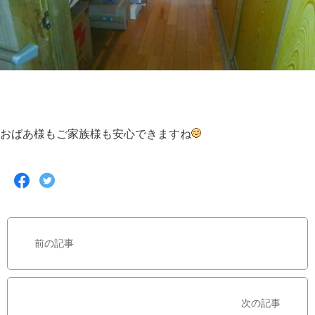
おばあ様もご家族様も安心できますね
F
T
a
w
c
i
e
t
b
t
前の記事
o
e
o
r
k
で
で
シ
次の記事
シ
ェ