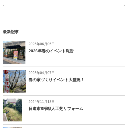
ェ
ア
ア
す
す
る
る
最新記事
2026年06月05日
2026年春のイベント報告
2025年04月07日
春の家づくりイベント大盛況！
2024年11月18日
日進市S様邸人工芝リフォーム