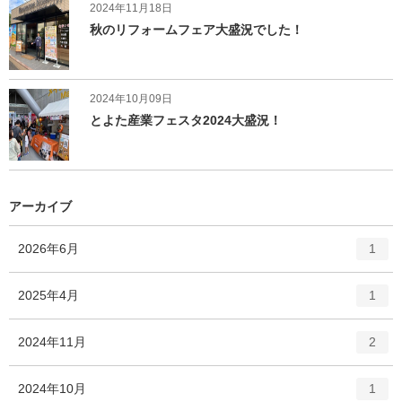
2024年11月18日
秋のリフォームフェア大盛況でした！
2024年10月09日
とよた産業フェスタ2024大盛況！
アーカイブ
エ
件
2026年6月
1
ン
ト
エ
件
2025年4月
1
リ
ン
ー
ト
エ
件
2024年11月
数
2
リ
ン
ー
ト
エ
件
2024年10月
数
1
リ