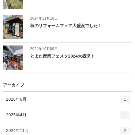
2024年11月18日
秋のリフォームフェア大盛況でした！
2024年10月09日
とよた産業フェスタ2024大盛況！
アーカイブ
エ
件
2026年6月
1
ン
ト
エ
件
2025年4月
1
リ
ン
ー
ト
エ
件
2024年11月
数
2
リ