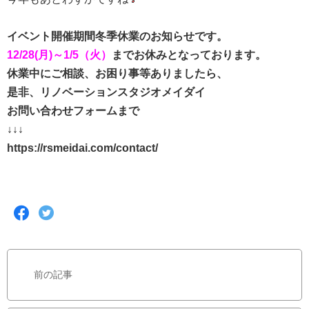
イベント開催期間冬季休業のお知らせです。
12/28(月)～1/5（火）
までお休みとなっております。
休業中にご相談、お困り事等ありましたら、
是非、リノベーションスタジオメイダイ
お問い合わせフォームまで
↓↓↓
https://rsmeidai.com/contact/
F
T
a
w
c
i
e
t
b
t
前の記事
o
e
o
r