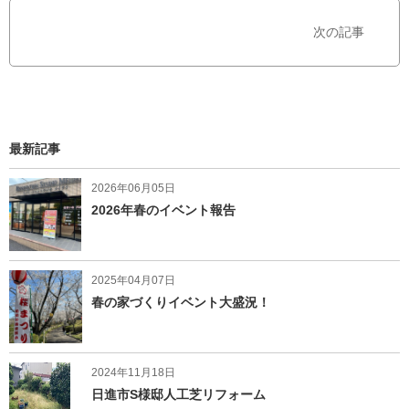
k
で
で
シ
次の記事
シ
ェ
ェ
ア
ア
す
す
る
る
最新記事
2026年06月05日
2026年春のイベント報告
2025年04月07日
春の家づくりイベント大盛況！
2024年11月18日
日進市S様邸人工芝リフォーム